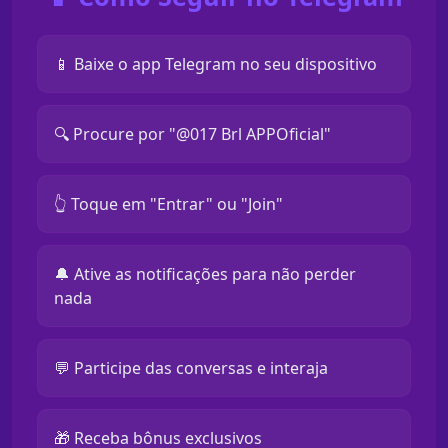
📱 Baixe o app Telegram no seu dispositivo
🔍 Procure por "@017 Brl APPOficial"
👆 Toque em "Entrar" ou "Join"
🔔 Ative as notificações para não perder
nada
💬 Participe das conversas e interaja
🎁 Receba bônus exclusivos