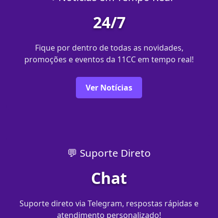
24/7
Fique por dentro de todas as novidades,
promoções e eventos da 11CC em tempo real!
Ver Notícias
💬 Suporte Direto
Chat
Suporte direto via Telegram, respostas rápidas e
atendimento personalizado!