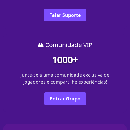
Falar Suporte
👥 Comunidade VIP
1000+
Junte-se a uma comunidade exclusiva de
jogadores e compartilhe experiências!
Entrar Grupo