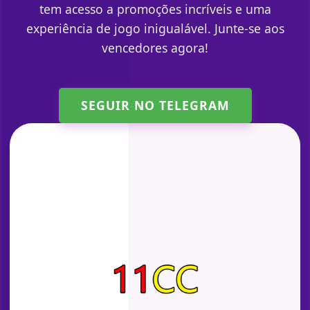
tem acesso a promoções incríveis e uma
experiência de jogo inigualável. Junte-se aos
vencedores agora!
SEGUIR NO TELEGRAM