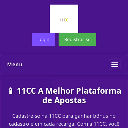
Login
Registrar-se
Menu
📱 11CC A Melhor Plataforma
de Apostas
Cadastre-se na 11CC para ganhar bônus no
cadastro e em cada recarga. Com a 11CC, você