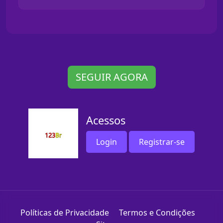
SEGUIR AGORA
Acessos
Login
Registrar-se
Políticas de Privacidade
Termos e Condições