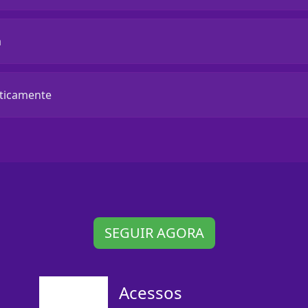
a
aticamente
SEGUIR AGORA
Acessos