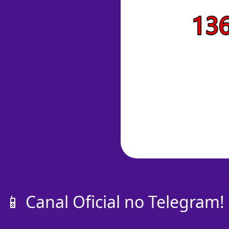
📱 Canal Oficial no Telegram!