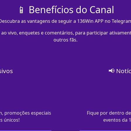
📱 Benefícios do Canal
Descubra as vantagens de seguir a 136Win APP no Telegra
 ao vivo, enquetes e comentários, para participar ativame
outros fãs.
sivos
📢 Notí
m, promoções especiais
Fique por dentro d
s únicos!
eventos da 