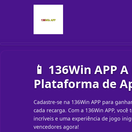
📱 136Win APP A
Plataforma de A
Cadastre-se na 136Win APP para ganha
cada recarga. Com a 136Win APP, você 
incríveis e uma experiência de jogo inig
vencedores agora!