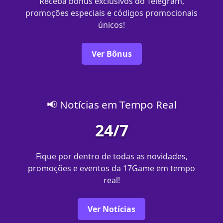
Receba bônus exclusivos do Telegram,
promoções especiais e códigos promocionais
únicos!
Ver Bônus
📢 Notícias em Tempo Real
24/7
Fique por dentro de todas as novidades,
promoções e eventos da 17Game em tempo
real!
Ver Notícias