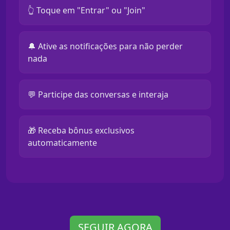
👆 Toque em "Entrar" ou "Join"
🔔 Ative as notificações para não perder
nada
💬 Participe das conversas e interaja
🎁 Receba bônus exclusivos
automaticamente
SEGUIR AGORA