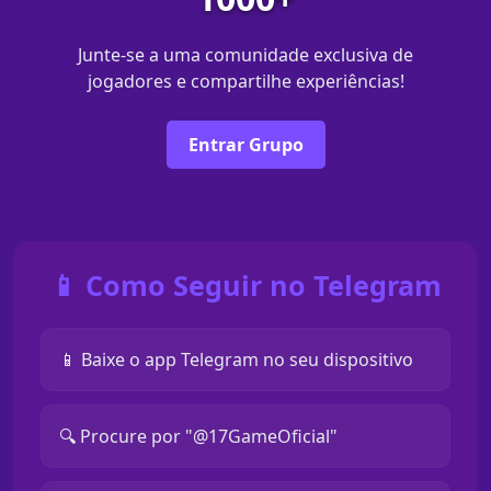
Junte-se a uma comunidade exclusiva de
jogadores e compartilhe experiências!
Entrar Grupo
📱 Como Seguir no Telegram
📱 Baixe o app Telegram no seu dispositivo
🔍 Procure por "@17GameOficial"