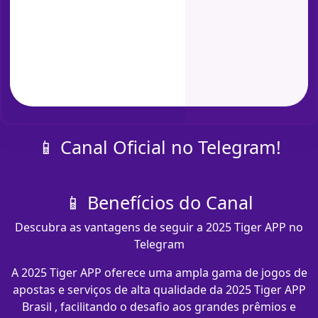
📱 Canal Oficial no Telegram!
📱 Benefícios do Canal
Descubra as vantagens de seguir a 2025 Tiger APP no
Telegram
A 2025 Tiger APP oferece uma ampla gama de jogos de
apostas e serviços de alta qualidade da 2025 Tiger APP
Brasil , facilitando o desafio aos grandes prêmios e