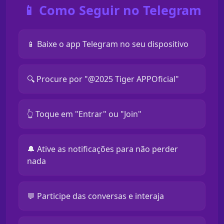
📱 Como Seguir no Telegram
📱 Baixe o app Telegram no seu dispositivo
🔍 Procure por "@2025 Tiger APPOficial"
👆 Toque em "Entrar" ou "Join"
🔔 Ative as notificações para não perder
nada
💬 Participe das conversas e interaja