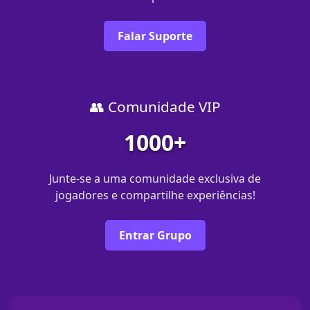
Falar Suporte
👥 Comunidade VIP
1000+
Junte-se a uma comunidade exclusiva de
jogadores e compartilhe experiências!
Entrar Grupo