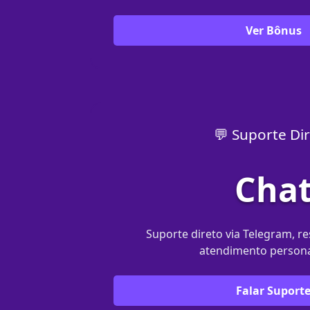
Ver Bônus
💬 Suporte Di
Cha
Suporte direto via Telegram, r
atendimento persona
Falar Suport