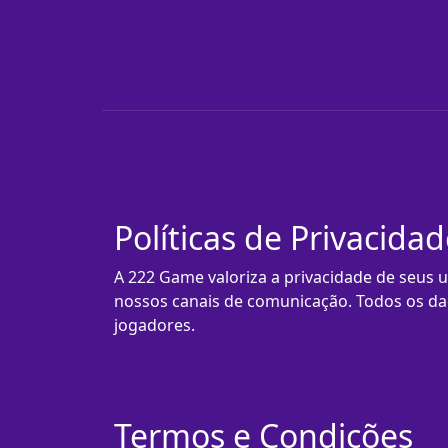
Políticas de Privacida
A 222 Game valoriza a privacidade de seus
nossos canais de comunicação. Todos os dad
jogadores.
Termos e Condições