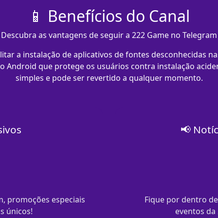
📱 Benefícios do Canal
Descubra as vantagens de seguir a 222 Game no Telegram
ilitar a instalação de aplicativos de fontes desconhecidas n
Android que protege os usuários contra instalação acident
simples e pode ser revertido a qualquer momento.
sivos
📢 Notí
m, promoções especiais
Fique por dentro d
s únicos!
eventos da