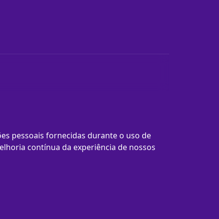
es pessoais fornecidas durante o uso de
elhoria contínua da experiência de nossos