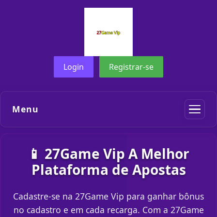
Login
Registrar-se
Menu
📱 27Game Vip A Melhor
Plataforma de Apostas
Cadastre-se na 27Game Vip para ganhar bônus
no cadastro e em cada recarga. Com a 27Game