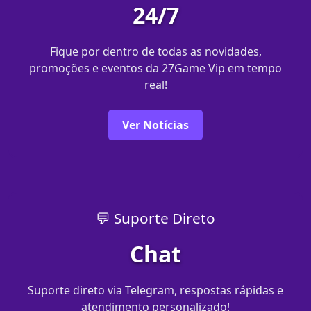
24/7
Fique por dentro de todas as novidades,
promoções e eventos da 27Game Vip em tempo
real!
Ver Notícias
💬 Suporte Direto
Chat
Suporte direto via Telegram, respostas rápidas e
atendimento personalizado!