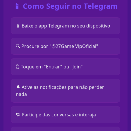
📱 Como Seguir no Telegram
📱 Baixe o app Telegram no seu dispositivo
🔍 Procure por "@27Game VipOficial"
👆 Toque em "Entrar" ou "Join"
🔔 Ative as notificações para não perder
nada
💬 Participe das conversas e interaja