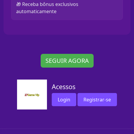
🎁 Receba bônus exclusivos
automaticamente
SEGUIR AGORA
Acessos
Login
Registrar-se