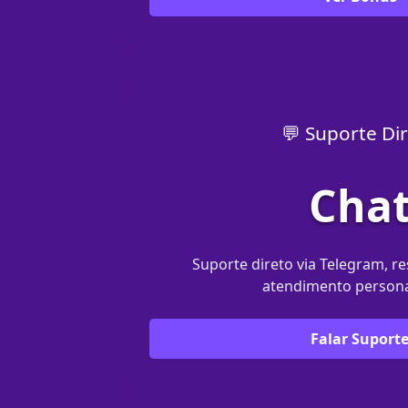
💬 Suporte Di
Cha
Suporte direto via Telegram, r
atendimento persona
Falar Suport