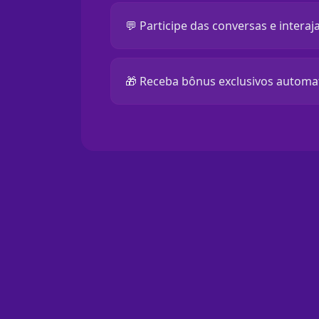
💬 Participe das conversas e interaj
🎁 Receba bônus exclusivos autom