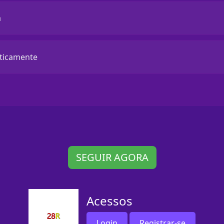
a
aticamente
SEGUIR AGORA
Acessos
Login
Registrar-se