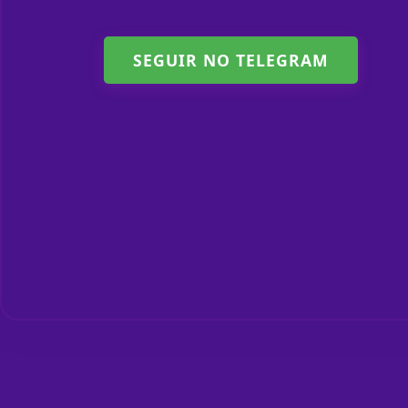
SEGUIR NO TELEGRAM