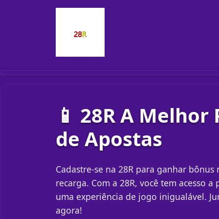
📱 28R A Melhor
de Apostas
Cadastre-se na 28R para ganhar bônus 
recarga. Com a 28R, você tem acesso a 
uma experiência de jogo inigualável. J
agora!