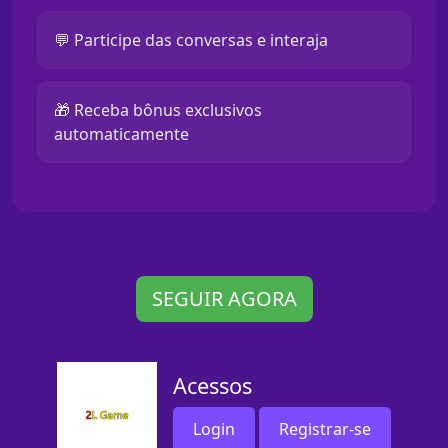
💬 Participe das conversas e interaja
🎁 Receba bônus exclusivos
automaticamente
SEGUIR AGORA
Acessos
Login
Registrar-se