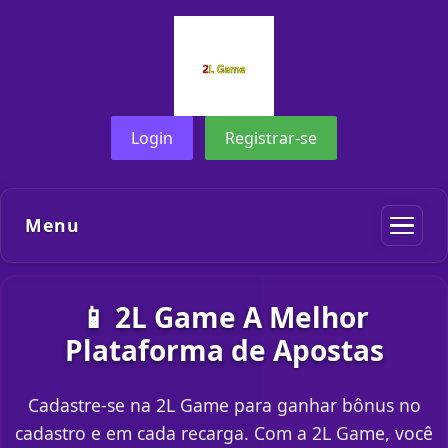
Login
Registrar-se
Menu
📱 2L Game A Melhor
Plataforma de Apostas
Cadastre-se na 2L Game para ganhar bônus no
cadastro e em cada recarga. Com a 2L Game, você