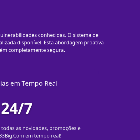
vulnerabilidades conhecidas. O sistema de
lizada disponível. Esta abordagem proativa
mbém completamente segura.
cias em Tempo Real
24/7
e todas as novidades, promoções e
33Big.Com em tempo real!