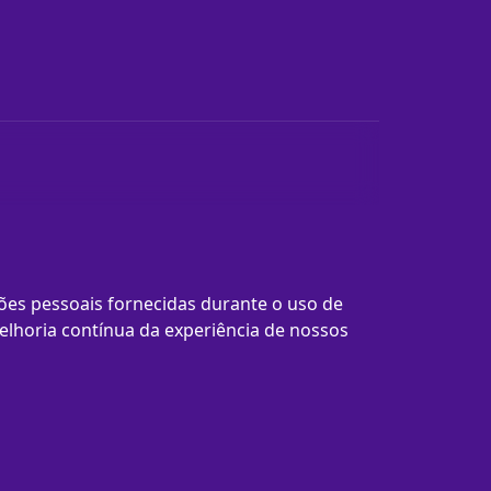
ões pessoais fornecidas durante o uso de
elhoria contínua da experiência de nossos