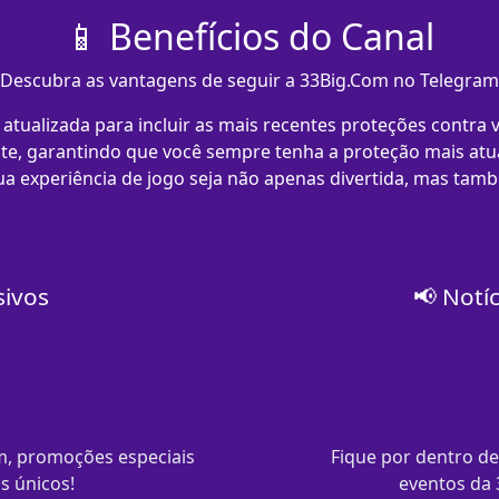
📱 Benefícios do Canal
Descubra as vantagens de seguir a 33Big.Com no Telegram
atualizada para incluir as mais recentes proteções contra 
te, garantindo que você sempre tenha a proteção mais atua
ua experiência de jogo seja não apenas divertida, mas ta
sivos
📢 Notí
m, promoções especiais
Fique por dentro d
s únicos!
eventos da 