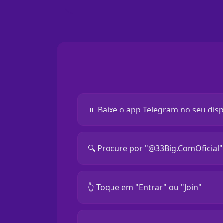
📱 Baixe o app Telegram no seu disp
🔍 Procure por "@33Big.ComOficial"
👆 Toque em "Entrar" ou "Join"