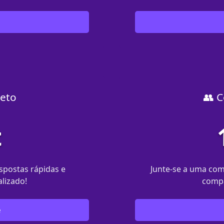
reto
👥 
t
espostas rápidas e
Junte-se a uma com
lizado!
compa
e