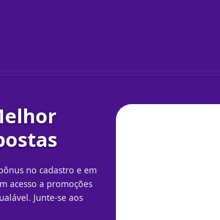
Melhor
postas
bônus no cadastro e em
em acesso a promoções
ualável. Junte-se aos