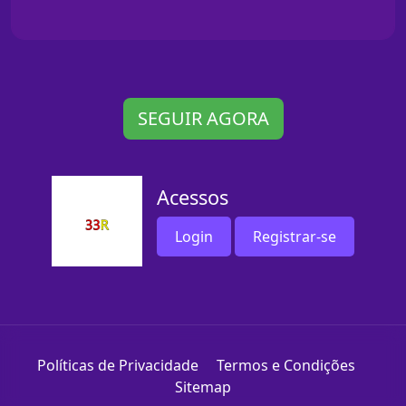
SEGUIR AGORA
Acessos
Login
Registrar-se
Políticas de Privacidade
Termos e Condições
Sitemap