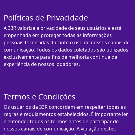
Políticas de Privacidade
A 33R valoriza a privacidade de seus usuários e está
empenhada em proteger todas as informações
pessoais fornecidas durante o uso de nossos canais de
comunicação. Todos os dados coletados são utilizados
exclusivamente para fins de melhoria contínua da
experiência de nossos jogadores.
Termos e Condições
Os usuários da 33R concordam em respeitar todas as
regras e regulamentos estabelecidos. É importante ler
e entender todos os termos antes de participar de
nossos canais de comunicação. A violação destes