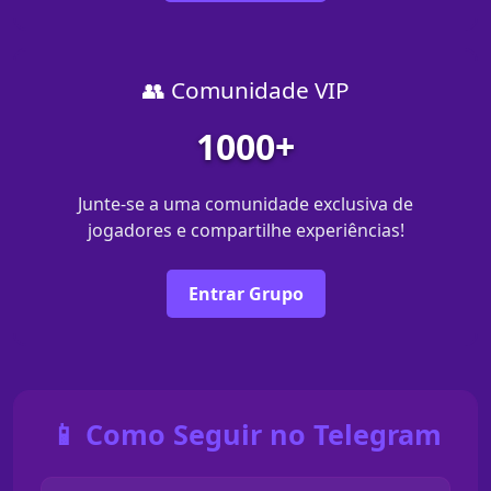
👥 Comunidade VIP
1000+
Junte-se a uma comunidade exclusiva de
jogadores e compartilhe experiências!
Entrar Grupo
📱 Como Seguir no Telegram