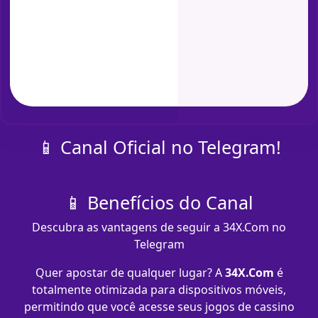
📱 Canal Oficial no Telegram!
📱 Benefícios do Canal
Descubra as vantagens de seguir a 34X.Com no
Telegram
Quer apostar de qualquer lugar? A
34X.Com
é
totalmente otimizada para dispositivos móveis,
permitindo que você acesse seus jogos de cassino