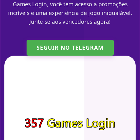
Games Login, você tem acesso a promoções
incríveis e uma experiência de jogo inigualável.
Junte-se aos vencedores agora!
SEGUIR NO TELEGRAM