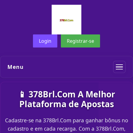
Login
Registrar-se
Menu
📱 378Brl.Com A Melhor
Plataforma de Apostas
Cadastre-se na 378Brl.Com para ganhar bônus no
cadastro e em cada recarga. Com a 378Brl.Com,