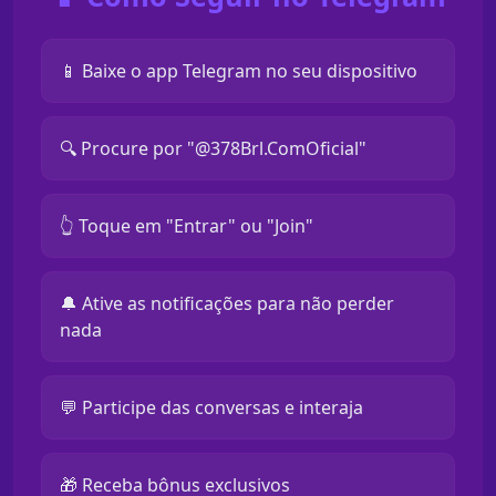
📱 Baixe o app Telegram no seu dispositivo
🔍 Procure por "@378Brl.ComOficial"
👆 Toque em "Entrar" ou "Join"
🔔 Ative as notificações para não perder
nada
💬 Participe das conversas e interaja
🎁 Receba bônus exclusivos