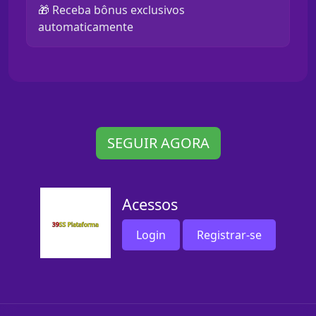
🎁 Receba bônus exclusivos
automaticamente
SEGUIR AGORA
Acessos
Login
Registrar-se