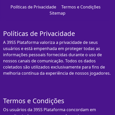
Políticas de Privacidade
Termos e Condições
Sitemap
Políticas de Privacidade
A 39SS Plataforma valoriza a privacidade de seus
usuários e está empenhada em proteger todas as
informações pessoais fornecidas durante o uso de
nossos canais de comunicação. Todos os dados
coletados são utilizados exclusivamente para fins de
melhoria contínua da experiência de nossos jogadores.
Termos e Condições
Os usuários da 39SS Plataforma concordam em