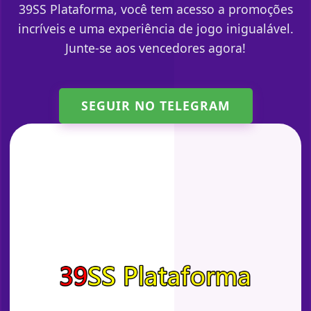
39SS Plataforma, você tem acesso a promoções
incríveis e uma experiência de jogo inigualável.
Junte-se aos vencedores agora!
SEGUIR NO TELEGRAM