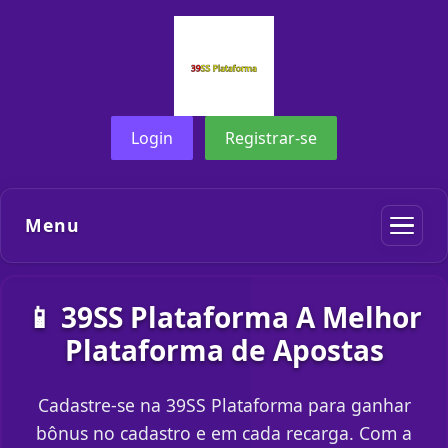
Login
Registrar-se
Menu
📱 39SS Plataforma A Melhor
Plataforma de Apostas
Cadastre-se na 39SS Plataforma para ganhar
bônus no cadastro e em cada recarga. Com a