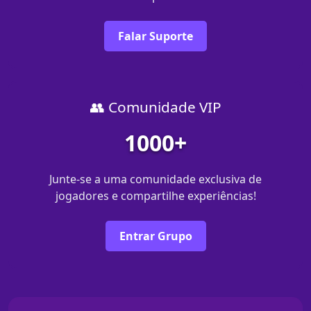
Falar Suporte
👥 Comunidade VIP
1000+
Junte-se a uma comunidade exclusiva de
jogadores e compartilhe experiências!
Entrar Grupo