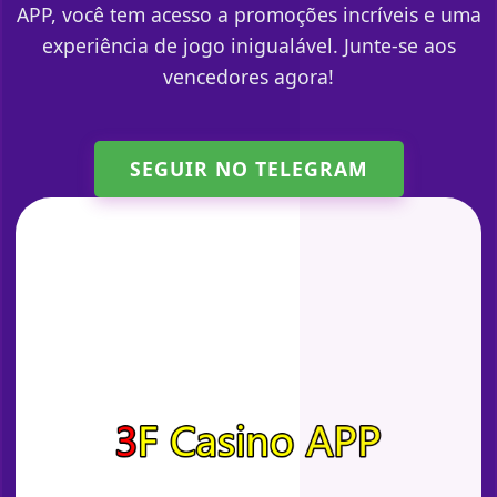
APP, você tem acesso a promoções incríveis e uma
experiência de jogo inigualável. Junte-se aos
vencedores agora!
SEGUIR NO TELEGRAM