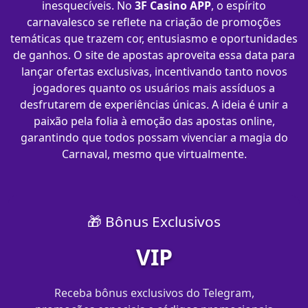
inesquecíveis. No
3F Casino APP
, o espírito
carnavalesco se reflete na criação de promoções
temáticas que trazem cor, entusiasmo e oportunidades
de ganhos. O site de apostas aproveita essa data para
lançar ofertas exclusivas, incentivando tanto novos
jogadores quanto os usuários mais assíduos a
desfrutarem de experiências únicas. A ideia é unir a
paixão pela folia à emoção das apostas online,
garantindo que todos possam vivenciar a magia do
Carnaval, mesmo que virtualmente.
🎁 Bônus Exclusivos
VIP
Receba bônus exclusivos do Telegram,