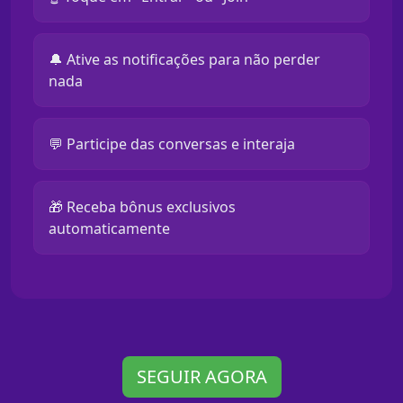
🔔 Ative as notificações para não perder
nada
💬 Participe das conversas e interaja
🎁 Receba bônus exclusivos
automaticamente
SEGUIR AGORA