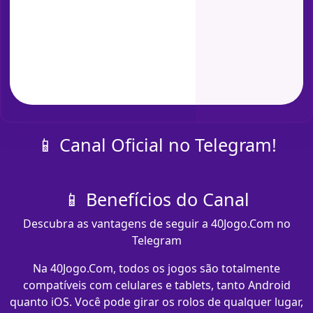
📱 Canal Oficial no Telegram!
📱 Benefícios do Canal
Descubra as vantagens de seguir a 40Jogo.Com no
Telegram
Na 40Jogo.Com, todos os jogos são totalmente
compatíveis com celulares e tablets, tanto Android
quanto iOS. Você pode girar os rolos de qualquer lugar,