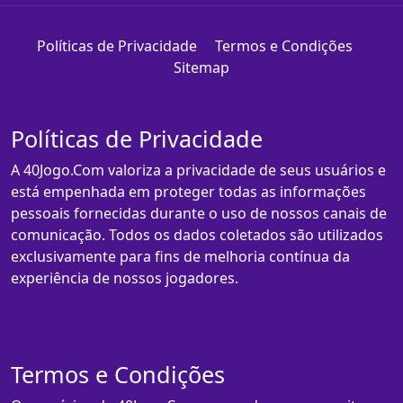
Políticas de Privacidade
Termos e Condições
Sitemap
Políticas de Privacidade
A 40Jogo.Com valoriza a privacidade de seus usuários e
está empenhada em proteger todas as informações
pessoais fornecidas durante o uso de nossos canais de
comunicação. Todos os dados coletados são utilizados
exclusivamente para fins de melhoria contínua da
experiência de nossos jogadores.
Termos e Condições