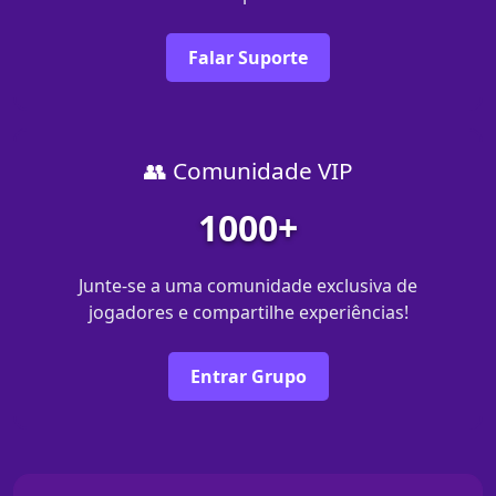
Falar Suporte
👥 Comunidade VIP
1000+
Junte-se a uma comunidade exclusiva de
jogadores e compartilhe experiências!
Entrar Grupo