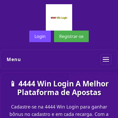
Login
Registrar-se
Menu
📱 4444 Win Login A Melhor
Plataforma de Apostas
Cadastre-se na 4444 Win Login para ganhar
bônus no cadastro e em cada recarga. Com a