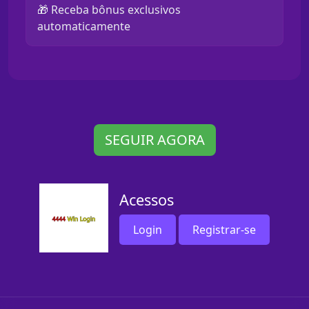
🎁 Receba bônus exclusivos
automaticamente
SEGUIR AGORA
Acessos
Login
Registrar-se