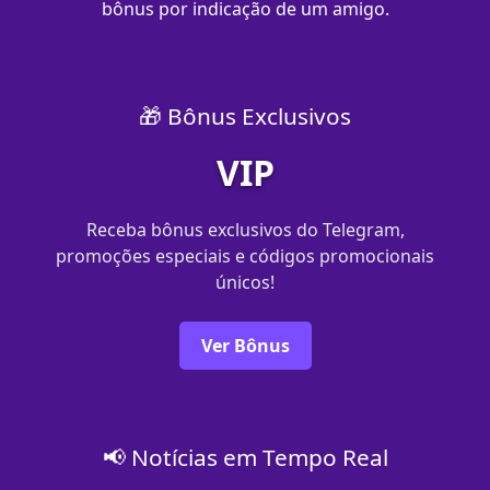
bônus por indicação de um amigo.
🎁 Bônus Exclusivos
VIP
Receba bônus exclusivos do Telegram,
promoções especiais e códigos promocionais
únicos!
Ver Bônus
📢 Notícias em Tempo Real