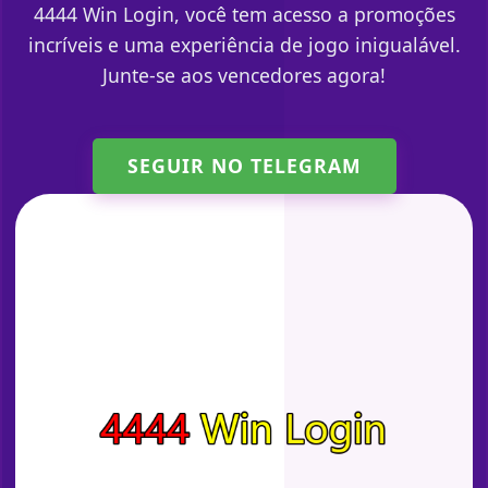
4444 Win Login, você tem acesso a promoções
incríveis e uma experiência de jogo inigualável.
Junte-se aos vencedores agora!
SEGUIR NO TELEGRAM