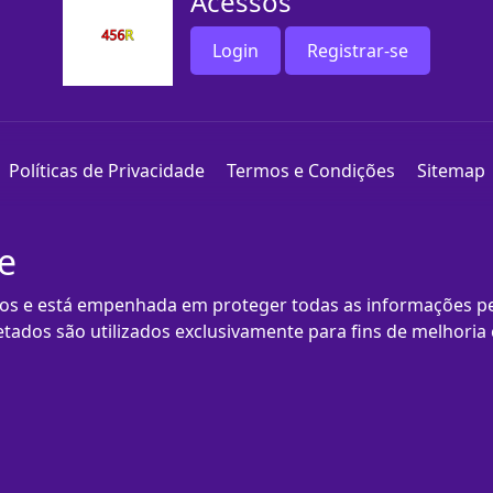
Acessos
Login
Registrar-se
Políticas de Privacidade
Termos e Condições
Sitemap
de
rios e está empenhada em proteger todas as informações p
tados são utilizados exclusivamente para fins de melhoria