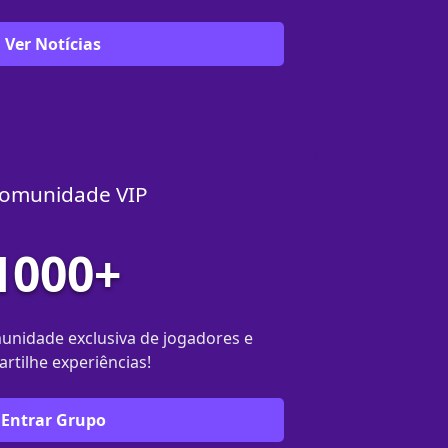
Ver Notícias
Comunidade VIP
1000+
unidade exclusiva de jogadores e
rtilhe experiências!
Entrar Grupo