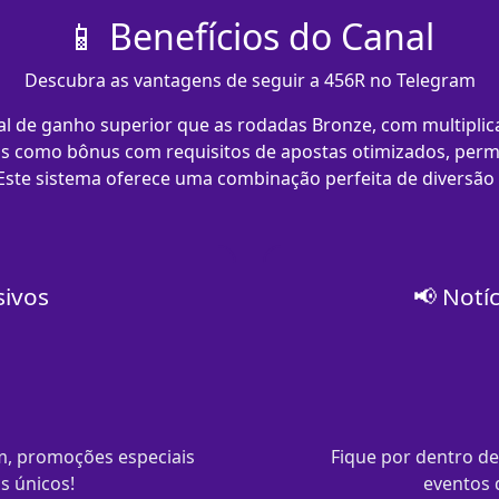
📱 Benefícios do Canal
Descubra as vantagens de seguir a 456R no Telegram
al de ganho superior que as rodadas Bronze, com multiplica
os como bônus com requisitos de apostas otimizados, permi
 Este sistema oferece uma combinação perfeita de diversão
sivos
📢 Notí
m, promoções especiais
Fique por dentro d
s únicos!
eventos 