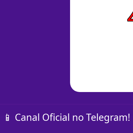
📱 Canal Oficial no Telegram!