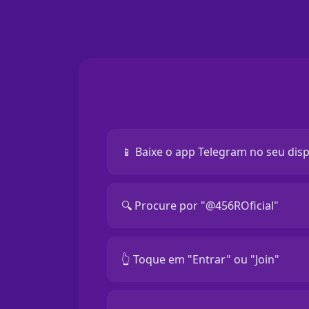
📱 Baixe o app Telegram no seu disp
🔍 Procure por "@456ROficial"
👆 Toque em "Entrar" ou "Join"