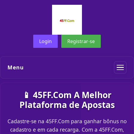
Login
Registrar-se
Menu
📱 45FF.Com A Melhor
Plataforma de Apostas
Cadastre-se na 45FF.Com para ganhar bônus no
cadastro e em cada recarga. Com a 45FF.Com,