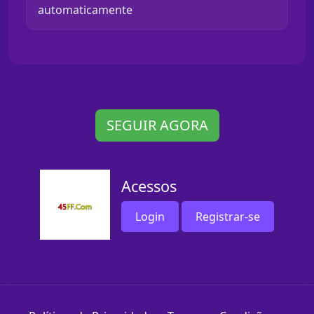
automaticamente
SEGUIR AGORA
Acessos
Login
Registrar-se