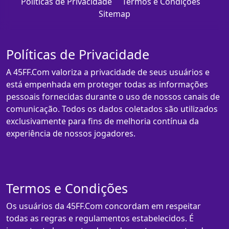
Políticas de Privacidade
Termos e Condições
Sitemap
Políticas de Privacidade
A 45FF.Com valoriza a privacidade de seus usuários e
está empenhada em proteger todas as informações
pessoais fornecidas durante o uso de nossos canais de
comunicação. Todos os dados coletados são utilizados
exclusivamente para fins de melhoria contínua da
experiência de nossos jogadores.
Termos e Condições
Os usuários da 45FF.Com concordam em respeitar
todas as regras e regulamentos estabelecidos. É