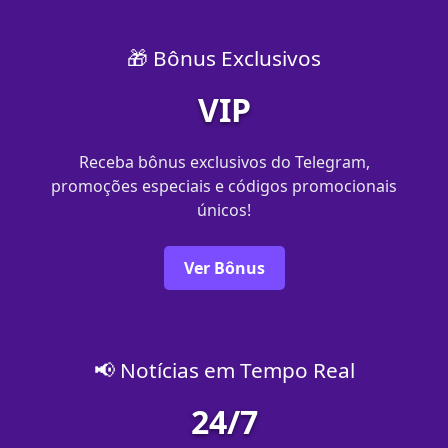
🎁 Bônus Exclusivos
VIP
Receba bônus exclusivos do Telegram,
promoções especiais e códigos promocionais
únicos!
Ver Bônus
📢 Notícias em Tempo Real
24/7