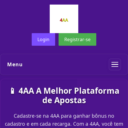
Login
Registrar-se
Menu
📱 4AA A Melhor Plataforma
de Apostas
Cadastre-se na 4AA para ganhar bônus no
cadastro e em cada recarga. Com a 4AA, você tem