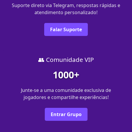
Suporte direto via Telegram, respostas rápidas e
atendimento personalizado!
Falar Suporte
👥 Comunidade VIP
1000+
Junte-se a uma comunidade exclusiva de
jogadores e compartilhe experiências!
Entrar Grupo