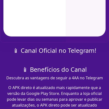
📱 Canal Oficial no Telegram!
📱 Benefícios do Canal
Descubra as vantagens de seguir a 4AA no Telegram
O APK direto é atualizado mais rapidamente que a
versão da Google Play Store. Enquanto a loja oficial
pode levar dias ou semanas para aprovar e publicar
atualizações, o APK direto pode ser atualizado