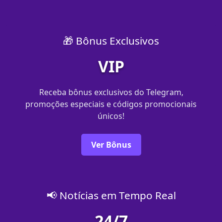
🎁 Bônus Exclusivos
VIP
Receba bônus exclusivos do Telegram,
promoções especiais e códigos promocionais
únicos!
Ver Bônus
📢 Notícias em Tempo Real
24/7