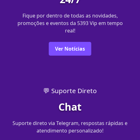
Fique por dentro de todas as novidades,
promoções e eventos da 5393 Vip em tempo
real!
Ver Notícias
💬 Suporte Direto
Chat
Suporte direto via Telegram, respostas rápidas e
atendimento personalizado!