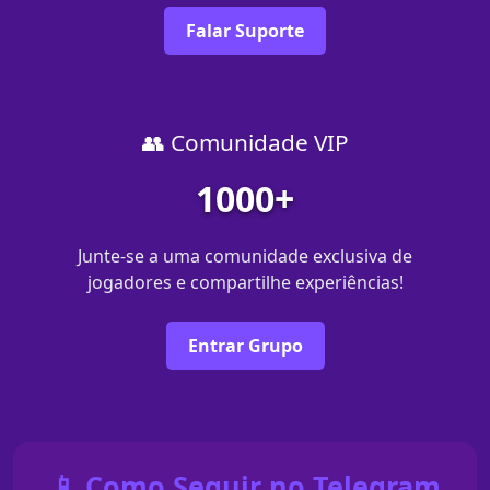
Falar Suporte
👥 Comunidade VIP
1000+
Junte-se a uma comunidade exclusiva de
jogadores e compartilhe experiências!
Entrar Grupo
📱 Como Seguir no Telegram