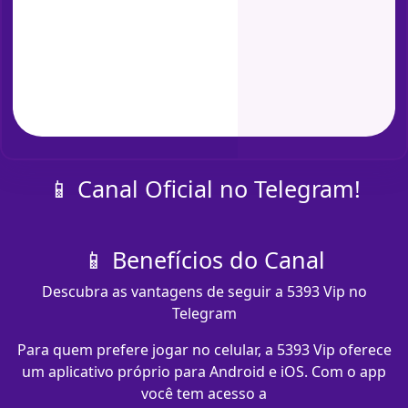
📱 Canal Oficial no Telegram!
📱 Benefícios do Canal
Descubra as vantagens de seguir a 5393 Vip no
Telegram
Para quem prefere jogar no celular, a 5393 Vip oferece
um aplicativo próprio para Android e iOS. Com o app
você tem acesso a