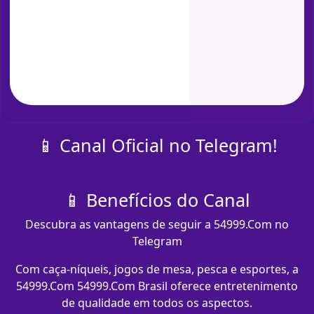
📱 Canal Oficial no Telegram!
📱 Benefícios do Canal
Descubra as vantagens de seguir a 54999.Com no
Telegram
Com caça-níqueis, jogos de mesa, pesca e esportes, a
54999.Com 54999.Com Brasil oferece entretenimento
de qualidade em todos os aspectos.