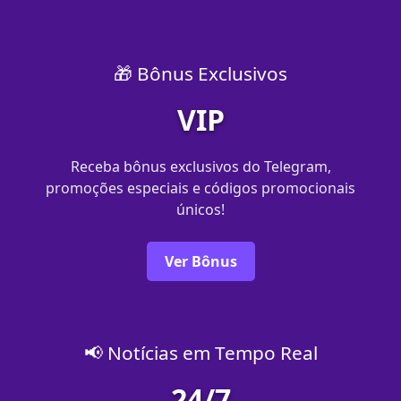
🎁 Bônus Exclusivos
VIP
Receba bônus exclusivos do Telegram,
promoções especiais e códigos promocionais
únicos!
Ver Bônus
📢 Notícias em Tempo Real
24/7