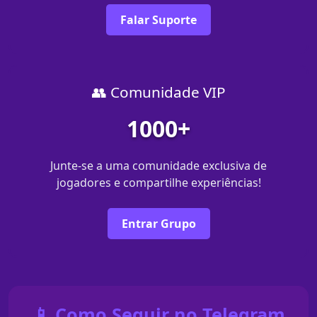
Falar Suporte
👥 Comunidade VIP
1000+
Junte-se a uma comunidade exclusiva de
jogadores e compartilhe experiências!
Entrar Grupo
📱 Como Seguir no Telegram