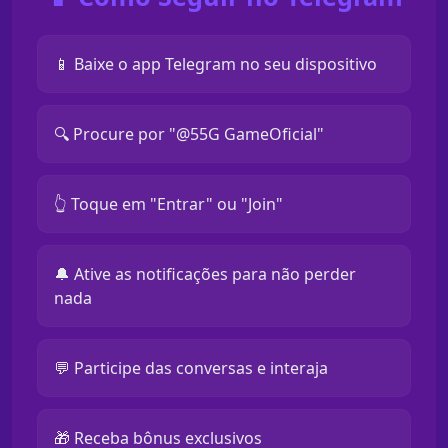
📱 Baixe o app Telegram no seu dispositivo
🔍 Procure por "@55G GameOficial"
👆 Toque em "Entrar" ou "Join"
🔔 Ative as notificações para não perder
nada
💬 Participe das conversas e interaja
🎁 Receba bônus exclusivos