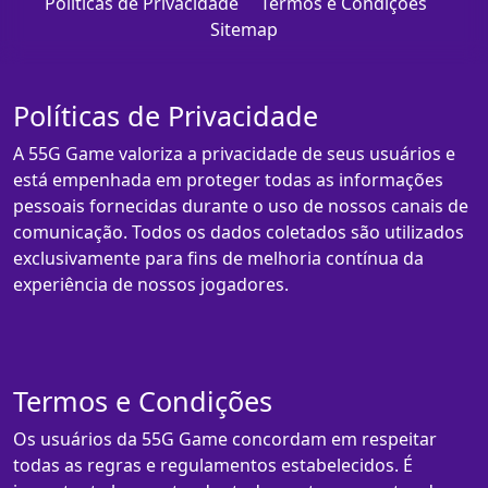
Políticas de Privacidade
Termos e Condições
Sitemap
Políticas de Privacidade
A 55G Game valoriza a privacidade de seus usuários e
está empenhada em proteger todas as informações
pessoais fornecidas durante o uso de nossos canais de
comunicação. Todos os dados coletados são utilizados
exclusivamente para fins de melhoria contínua da
experiência de nossos jogadores.
Termos e Condições
Os usuários da 55G Game concordam em respeitar
todas as regras e regulamentos estabelecidos. É