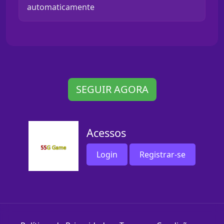
automaticamente
SEGUIR AGORA
Acessos
Login
Registrar-se