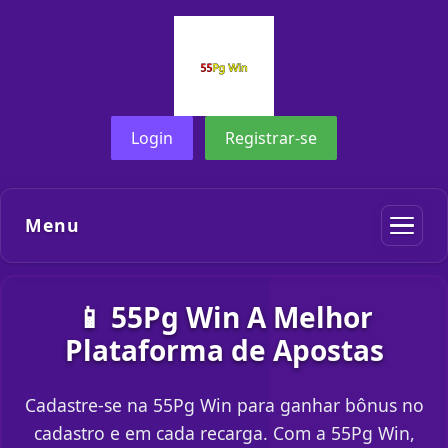
Login
Registrar-se
Menu
📱 55Pg Win A Melhor
Plataforma de Apostas
Cadastre-se na 55Pg Win para ganhar bônus no
cadastro e em cada recarga. Com a 55Pg Win,