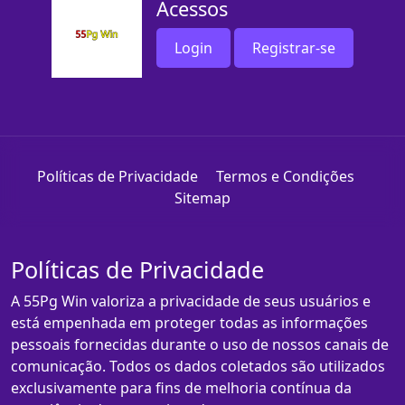
Acessos
Login
Registrar-se
Políticas de Privacidade
Termos e Condições
Sitemap
Políticas de Privacidade
A 55Pg Win valoriza a privacidade de seus usuários e
está empenhada em proteger todas as informações
pessoais fornecidas durante o uso de nossos canais de
comunicação. Todos os dados coletados são utilizados
exclusivamente para fins de melhoria contínua da