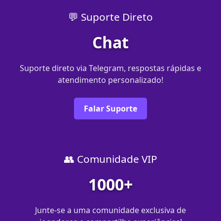
💬 Suporte Direto
Chat
Suporte direto via Telegram, respostas rápidas e
atendimento personalizado!
Falar Suporte
👥 Comunidade VIP
1000+
Junte-se a uma comunidade exclusiva de