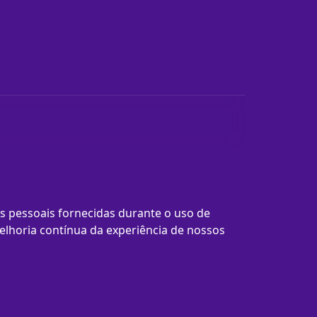
s pessoais fornecidas durante o uso de
elhoria contínua da experiência de nossos