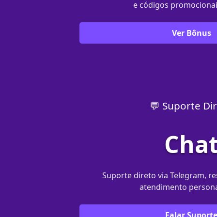
e códigos promocionai
Ver Bônus
💬 Suporte Di
Cha
Suporte direto via Telegram, r
atendimento persona
Falar Suport