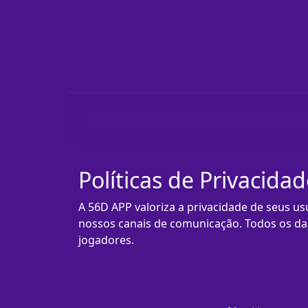
Políticas de Privacida
A 56D APP valoriza a privacidade de seus u
nossos canais de comunicação. Todos os dad
jogadores.