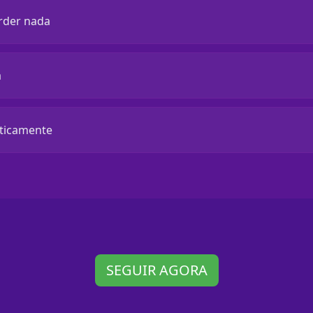
erder nada
a
aticamente
SEGUIR AGORA