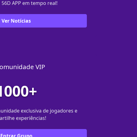
 56D APP em tempo real!
Ver Notícias
Comunidade VIP
1000+
unidade exclusiva de jogadores e
rtilhe experiências!
Entrar Grupo