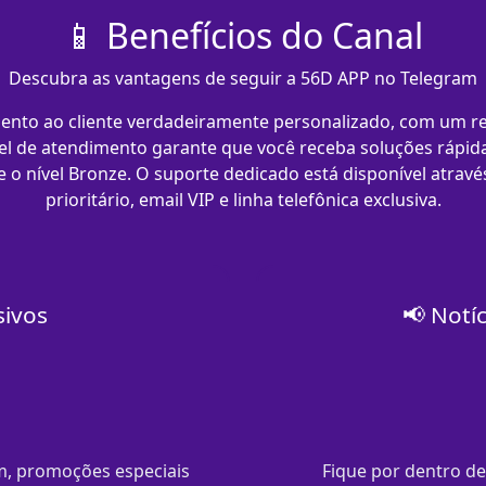
📱 Benefícios do Canal
Descubra as vantagens de seguir a 56D APP no Telegram
mento ao cliente verdadeiramente personalizado, com um r
ível de atendimento garante que você receba soluções rápi
o nível Bronze. O suporte dedicado está disponível através 
prioritário, email VIP e linha telefônica exclusiva.
sivos
📢 Notí
m, promoções especiais
Fique por dentro d