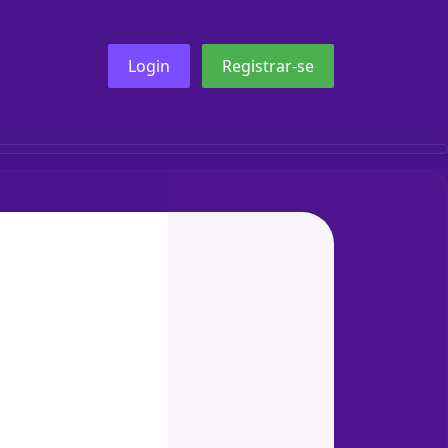
Login
Registrar-se