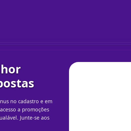
lhor
postas
nus no cadastro e em
 acesso a promoções
ualável. Junte-se aos