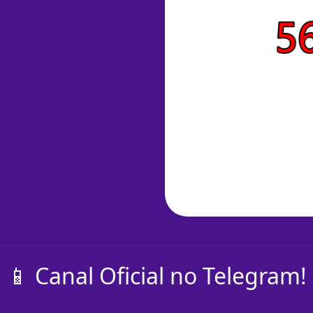
📱 Canal Oficial no Telegram!