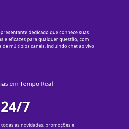
epresentante dedicado que conhece suas
das e eficazes para qualquer questão, com
de múltiplos canais, incluindo chat ao vivo
cias em Tempo Real
24/7
e todas as novidades, promoções e