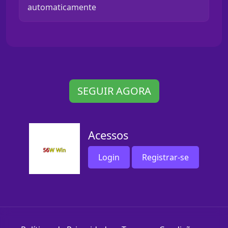
automaticamente
SEGUIR AGORA
Acessos
Login
Registrar-se