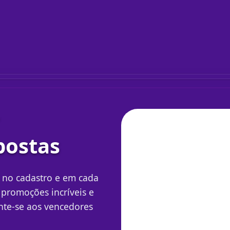
postas
 no cadastro e em cada
 promoções incríveis e
unte-se aos vencedores