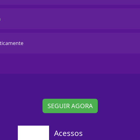
a
aticamente
SEGUIR AGORA
Acessos