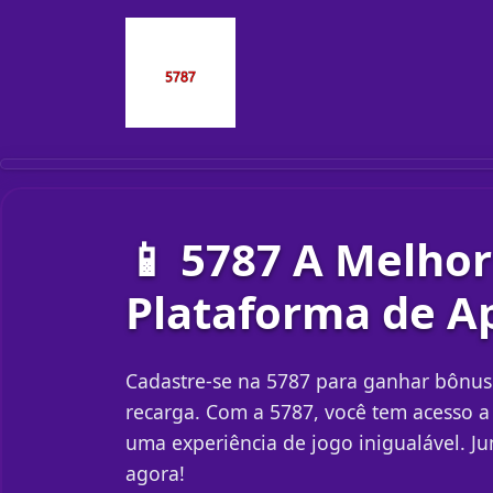
📱 5787 A Melhor
Plataforma de A
Cadastre-se na 5787 para ganhar bônus
recarga. Com a 5787, você tem acesso a
uma experiência de jogo inigualável. J
agora!