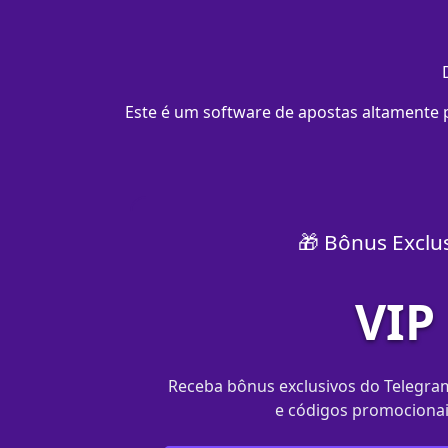
Este é um software de apostas altamente 
🎁 Bônus Exclu
VIP
Receba bônus exclusivos do Telegra
e códigos promocionai