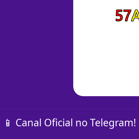
📱 Canal Oficial no Telegram!