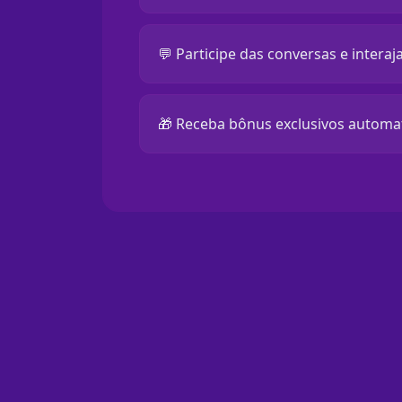
💬 Participe das conversas e interaj
🎁 Receba bônus exclusivos autom