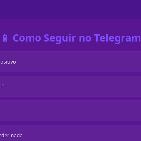
📱 Como Seguir no Telegram
ositivo
l"
erder nada