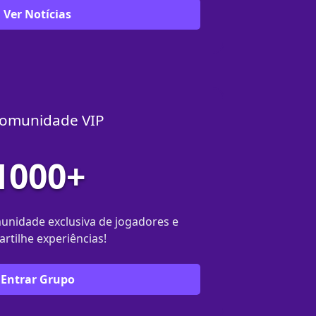
Ver Notícias
Comunidade VIP
1000+
unidade exclusiva de jogadores e
rtilhe experiências!
Entrar Grupo