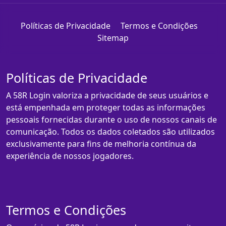
Políticas de Privacidade
Termos e Condições
Sitemap
Políticas de Privacidade
A 58R Login valoriza a privacidade de seus usuários e
está empenhada em proteger todas as informações
pessoais fornecidas durante o uso de nossos canais de
comunicação. Todos os dados coletados são utilizados
exclusivamente para fins de melhoria contínua da
experiência de nossos jogadores.
Termos e Condições