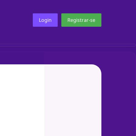
Login
Registrar-se