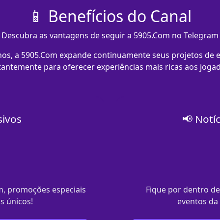
📱 Benefícios do Canal
Descubra as vantagens de seguir a 5905.Com no Telegram
os, a 5905.Com expande continuamente seus projetos de e
antemente para oferecer experiências mais ricas aos joga
sivos
📢 Notí
m, promoções especiais
Fique por dentro d
s únicos!
eventos da