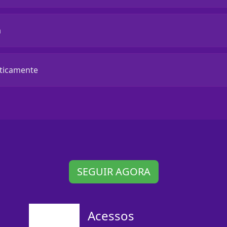
a
aticamente
SEGUIR AGORA
Acessos