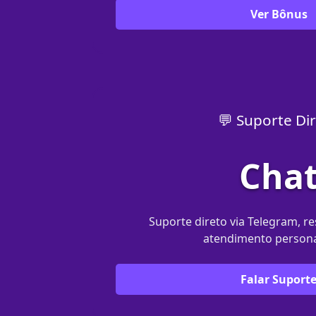
Ver Bônus
💬 Suporte Di
Cha
Suporte direto via Telegram, r
atendimento persona
Falar Suport