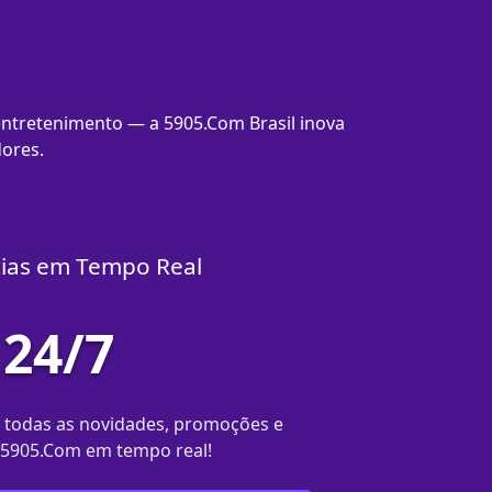
ntretenimento — a 5905.Com Brasil inova
dores.
cias em Tempo Real
24/7
e todas as novidades, promoções e
 5905.Com em tempo real!