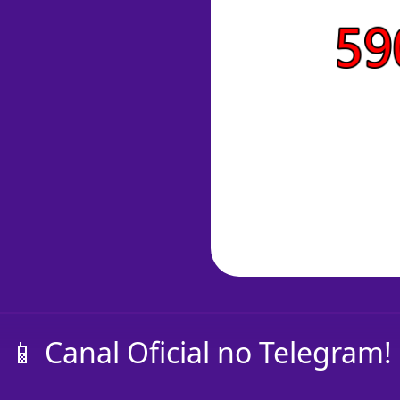
📱 Canal Oficial no Telegram!