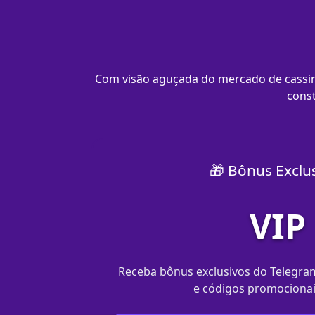
Com visão aguçada do mercado de cassin
const
🎁 Bônus Exclu
VIP
Receba bônus exclusivos do Telegra
e códigos promocionai