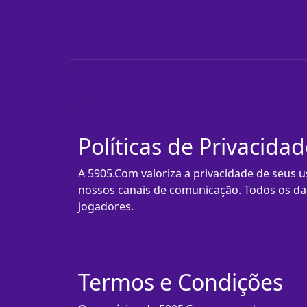
Políticas de Privacida
A 5905.Com valoriza a privacidade de seus 
nossos canais de comunicação. Todos os dad
jogadores.
Termos e Condições