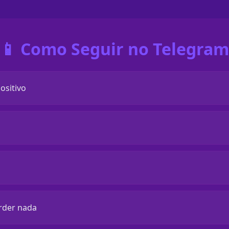
📱 Como Seguir no Telegram
ositivo
erder nada