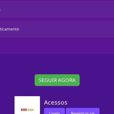
a
aticamente
SEGUIR AGORA
Acessos
Login
Registrar-se