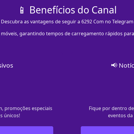
📱 Benefícios do Canal
Descubra as vantagens de seguir a 6292 Com no Telegram
os móveis, garantindo tempos de carregamento rápidos para
sivos
📢 Notí
m, promoções especiais
Fique por dentro d
s únicos!
eventos da