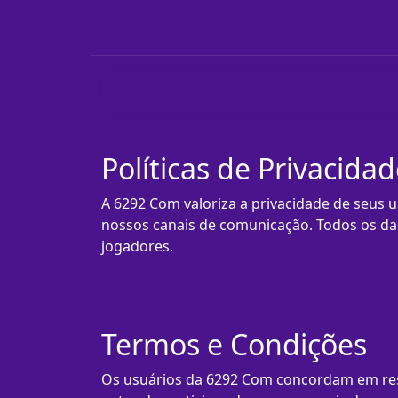
Políticas de Privacida
A 6292 Com valoriza a privacidade de seus
nossos canais de comunicação. Todos os dad
jogadores.
Termos e Condições
Os usuários da 6292 Com concordam em resp