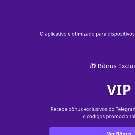
O aplicativo é otimizado para dispositiv
🎁 Bônus Exclu
VIP
Receba bônus exclusivos do Telegra
e códigos promocionai
Ver Bônus