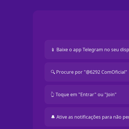
📱 Baixe o app Telegram no seu disp
🔍 Procure por "@6292 ComOficial"
👆 Toque em "Entrar" ou "Join"
🔔 Ative as notificações para não p