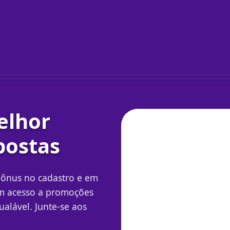
elhor
postas
bônus no cadastro e em
em acesso a promoções
ualável. Junte-se aos