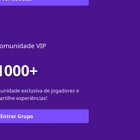
Comunidade VIP
1000+
unidade exclusiva de jogadores e
rtilhe experiências!
Entrar Grupo