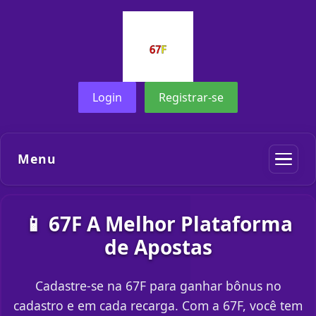
Login
Registrar-se
Menu
📱 67F A Melhor Plataforma
de Apostas
Cadastre-se na 67F para ganhar bônus no
cadastro e em cada recarga. Com a 67F, você tem