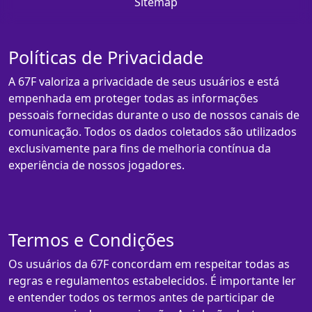
Sitemap
Políticas de Privacidade
A 67F valoriza a privacidade de seus usuários e está
empenhada em proteger todas as informações
pessoais fornecidas durante o uso de nossos canais de
comunicação. Todos os dados coletados são utilizados
exclusivamente para fins de melhoria contínua da
experiência de nossos jogadores.
Termos e Condições
Os usuários da 67F concordam em respeitar todas as
regras e regulamentos estabelecidos. É importante ler
e entender todos os termos antes de participar de