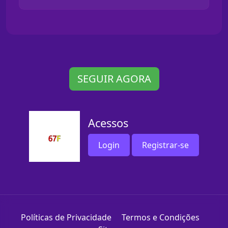
SEGUIR AGORA
Acessos
Login
Registrar-se
Políticas de Privacidade
Termos e Condições