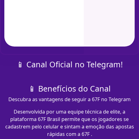
📱 Canal Oficial no Telegram!
📱 Benefícios do Canal
Descubra as vantagens de seguir a 67F no Telegram
Desenvolvida por uma equipe técnica de elite, a
plataforma 67F Brasil permite que os jogadores se
cadastrem pelo celular e sintam a emoção das apostas
rápidas com a 67F .