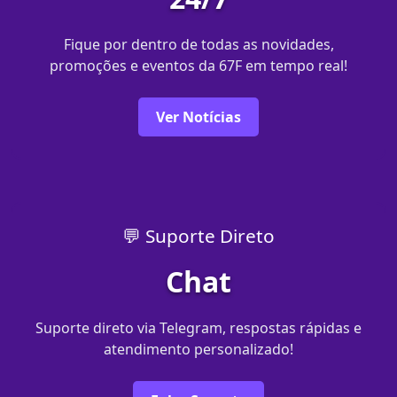
Fique por dentro de todas as novidades,
promoções e eventos da 67F em tempo real!
Ver Notícias
💬 Suporte Direto
Chat
Suporte direto via Telegram, respostas rápidas e
atendimento personalizado!