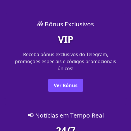
🎁 Bônus Exclusivos
VIP
Receba bônus exclusivos do Telegram,
promoções especiais e códigos promocionais
únicos!
Ver Bônus
📢 Notícias em Tempo Real
24/7