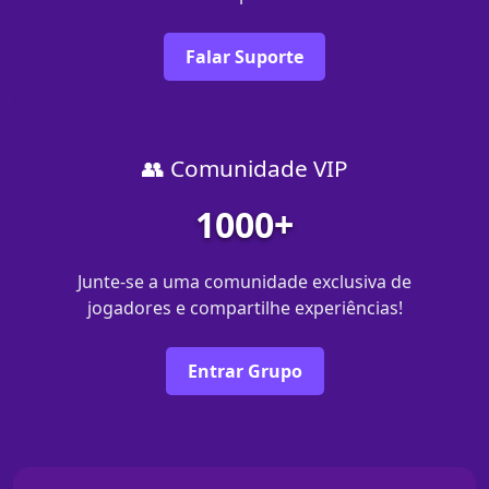
Falar Suporte
👥 Comunidade VIP
1000+
Junte-se a uma comunidade exclusiva de
jogadores e compartilhe experiências!
Entrar Grupo