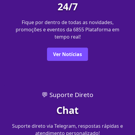
24/7
Fique por dentro de todas as novidades,
promoções e eventos da 6855 Plataforma em
tempo real!
Ver Notícias
💬 Suporte Direto
Chat
Suporte direto via Telegram, respostas rápidas e
atendimento personalizado!