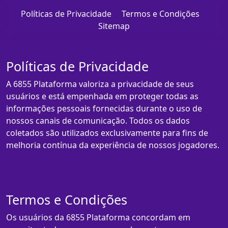
Políticas de Privacidade
Termos e Condições
Sitemap
Políticas de Privacidade
A 6855 Plataforma valoriza a privacidade de seus
usuários e está empenhada em proteger todas as
informações pessoais fornecidas durante o uso de
nossos canais de comunicação. Todos os dados
coletados são utilizados exclusivamente para fins de
melhoria contínua da experiência de nossos jogadores.
Termos e Condições
Os usuários da 6855 Plataforma concordam em