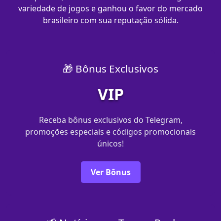
variedade de jogos e ganhou o favor do mercado
brasileiro com sua reputação sólida.
🎁 Bônus Exclusivos
VIP
Receba bônus exclusivos do Telegram,
promoções especiais e códigos promocionais
únicos!
Ver Bônus