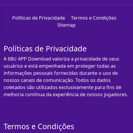
Políticas de Privacidade
Termos e Condições
Sitemap
Políticas de Privacidade
A 68U APP Download valoriza a privacidade de seus
usuários e está empenhada em proteger todas as
informações pessoais fornecidas durante o uso de
nossos canais de comunicação. Todos os dados
coletados são utilizados exclusivamente para fins de
melhoria contínua da experiência de nossos jogadores.
Termos e Condições