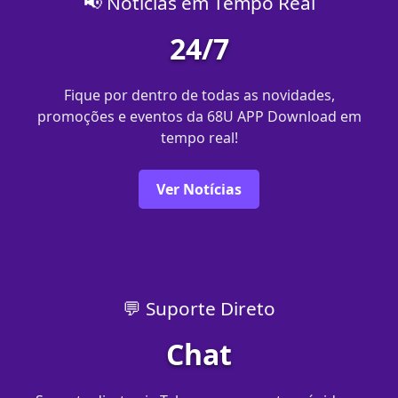
📢 Notícias em Tempo Real
24/7
Fique por dentro de todas as novidades,
promoções e eventos da 68U APP Download em
tempo real!
Ver Notícias
💬 Suporte Direto
Chat