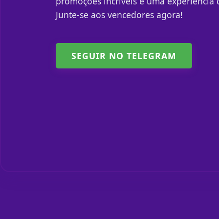
promoções incríveis e uma experiência d
Junte-se aos vencedores agora!
SEGUIR NO TELEGRAM