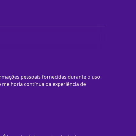
ormações pessoais fornecidas durante o uso
e melhoria contínua da experiência de