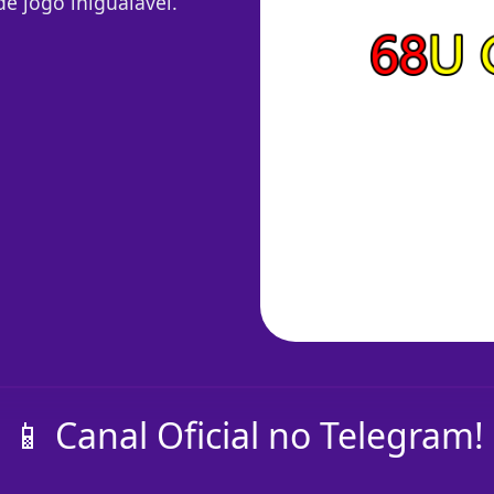
e jogo inigualável.
📱 Canal Oficial no Telegram!