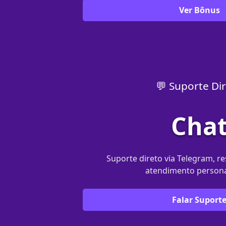
Ver Bônus
💬 Suporte Di
Cha
Suporte direto via Telegram, r
atendimento persona
Falar Suport