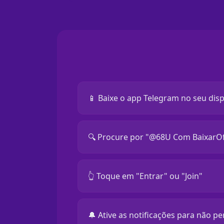
📱 Baixe o app Telegram no seu disp
🔍 Procure por "@68U Com BaixarOfi
👆 Toque em "Entrar" ou "Join"
🔔 Ative as notificações para não p