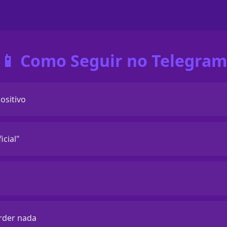
📱 Como Seguir no Telegram
ositivo
cial"
erder nada