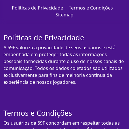
Políticas de Privacidade
Termos e Condições
Sitemap
Políticas de Privacidade
A 69F valoriza a privacidade de seus usuários e está
empenhada em proteger todas as informações
pessoais fornecidas durante o uso de nossos canais de
comunicação. Todos os dados coletados são utilizados
exclusivamente para fins de melhoria contínua da
experiência de nossos jogadores.
Termos e Condições
Os usuários da 69F concordam em respeitar todas as