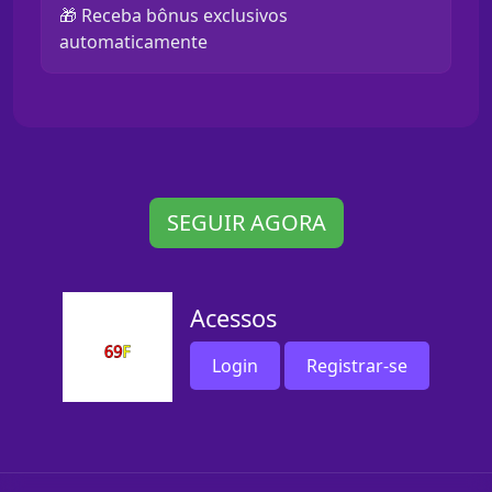
🎁 Receba bônus exclusivos
automaticamente
SEGUIR AGORA
Acessos
Login
Registrar-se