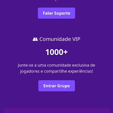
Falar Suporte
👥 Comunidade VIP
1000+
Junte-se a uma comunidade exclusiva de
jogadores e compartilhe experiências!
Entrar Grupo