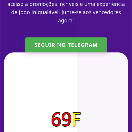
acesso a promoções incríveis e uma experiência
de jogo inigualável. Junte-se aos vencedores
agora!
SEGUIR NO TELEGRAM