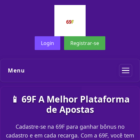
Login
Registrar-se
Menu
📱 69F A Melhor Plataforma
de Apostas
Cadastre-se na 69F para ganhar bônus no
cadastro e em cada recarga. Com a 69F, você tem