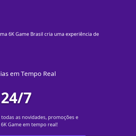
rma 6K Game Brasil cria uma experiência de
cias em Tempo Real
24/7
e todas as novidades, promoções e
 6K Game em tempo real!