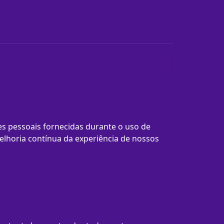
s pessoais fornecidas durante o uso de
elhoria contínua da experiência de nossos