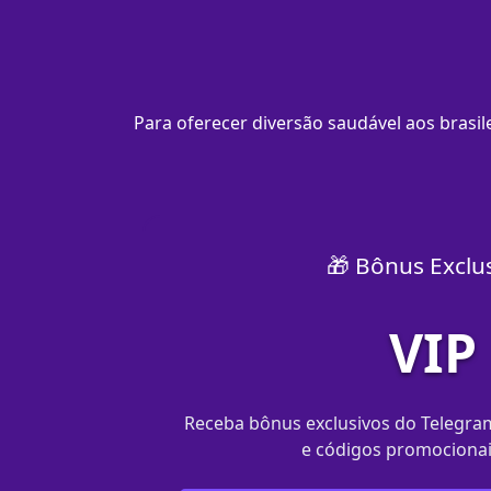
Para oferecer diversão saudável aos brasi
🎁 Bônus Exclu
VIP
Receba bônus exclusivos do Telegra
e códigos promocionai