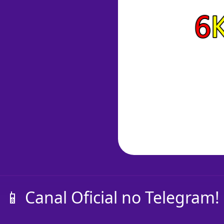
📱 Canal Oficial no Telegram!