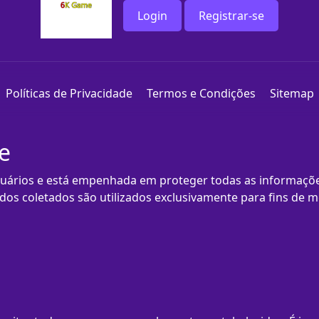
Login
Registrar-se
Políticas de Privacidade
Termos e Condições
Sitemap
de
usuários e está empenhada em proteger todas as informaçõe
os coletados são utilizados exclusivamente para fins de m