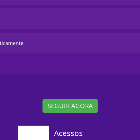
a
aticamente
SEGUIR AGORA
Acessos