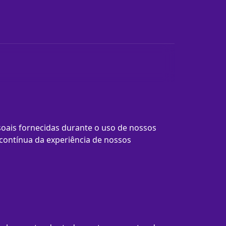
soais fornecidas durante o uso de nossos
 contínua da experiência de nossos