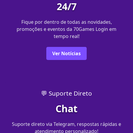
24/7
Fique por dentro de todas as novidades,
promoções e eventos da 70Games Login em
tempo real!
Ver Notícias
💬 Suporte Direto
Chat
Suporte direto via Telegram, respostas rápidas e
atendimento personalizado!