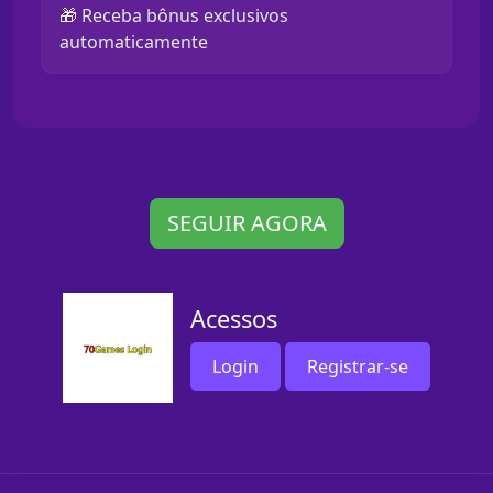
🎁 Receba bônus exclusivos
automaticamente
SEGUIR AGORA
Acessos
Login
Registrar-se