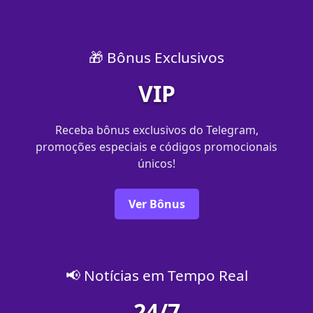
🎁 Bônus Exclusivos
VIP
Receba bônus exclusivos do Telegram,
promoções especiais e códigos promocionais
únicos!
Ver Bônus
📢 Notícias em Tempo Real
24/7