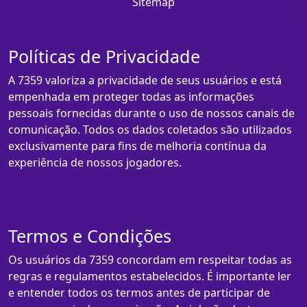
Sitemap
Políticas de Privacidade
A 7359 valoriza a privacidade de seus usuários e está
empenhada em proteger todas as informações
pessoais fornecidas durante o uso de nossos canais de
comunicação. Todos os dados coletados são utilizados
exclusivamente para fins de melhoria contínua da
experiência de nossos jogadores.
Termos e Condições
Os usuários da 7359 concordam em respeitar todas as
regras e regulamentos estabelecidos. É importante ler
e entender todos os termos antes de participar de