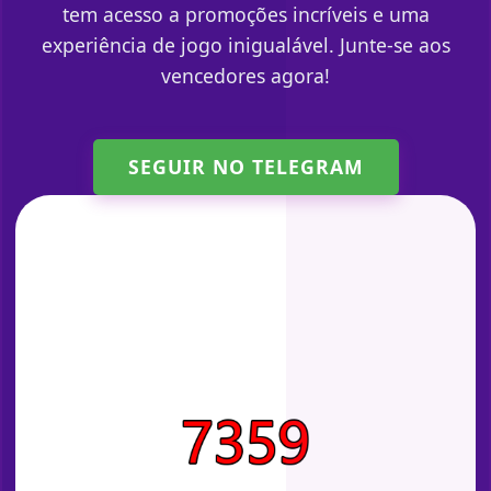
tem acesso a promoções incríveis e uma
experiência de jogo inigualável. Junte-se aos
vencedores agora!
SEGUIR NO TELEGRAM