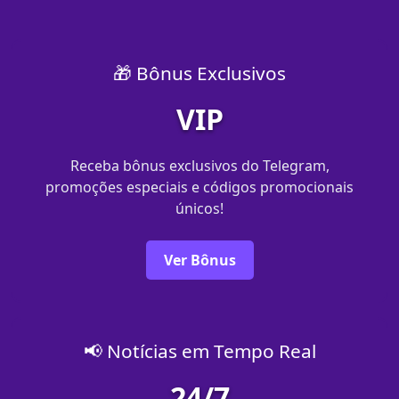
🎁 Bônus Exclusivos
VIP
Receba bônus exclusivos do Telegram,
promoções especiais e códigos promocionais
únicos!
Ver Bônus
📢 Notícias em Tempo Real
24/7