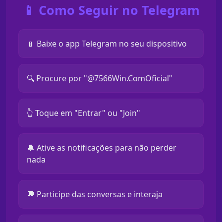
📱 Como Seguir no Telegram
📱 Baixe o app Telegram no seu dispositivo
🔍 Procure por "@7566Win.ComOficial"
👆 Toque em "Entrar" ou "Join"
🔔 Ative as notificações para não perder
nada
💬 Participe das conversas e interaja