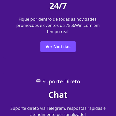
24/7
Fique por dentro de todas as novidades,
promoções e eventos da 7566Win.Com em
tempo real!
Ver Notícias
💬 Suporte Direto
Chat
Suporte direto via Telegram, respostas rápidas e
atendimento personalizado!