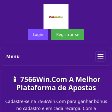
Login
Registrar-se
Menu
📱 7566Win.Com A Melhor
Plataforma de Apostas
Cadastre-se na 7566Win.Com para ganhar bônus
no cadastro e em cada recarga. Com a