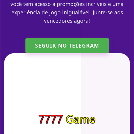
você tem acesso a promoções incríveis e uma
experiência de jogo inigualável. Junte-se aos
vencedores agora!
SEGUIR NO TELEGRAM