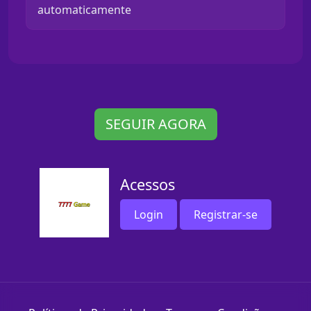
automaticamente
SEGUIR AGORA
Acessos
Login
Registrar-se