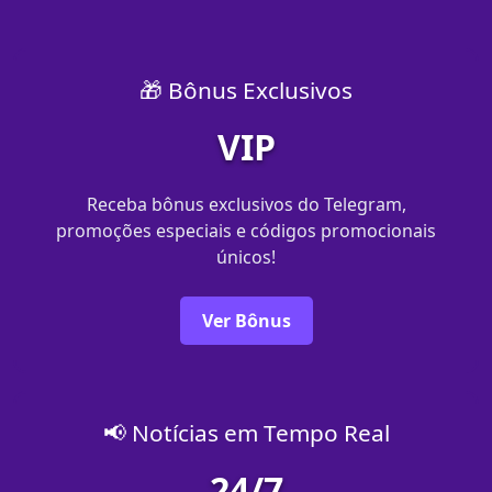
🎁 Bônus Exclusivos
VIP
Receba bônus exclusivos do Telegram,
promoções especiais e códigos promocionais
únicos!
Ver Bônus
📢 Notícias em Tempo Real
24/7