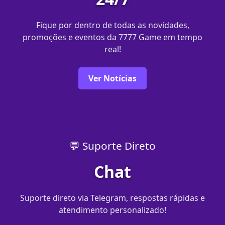
Fique por dentro de todas as novidades,
promoções e eventos da 7777 Game em tempo
real!
Ver Notícias
💬 Suporte Direto
Chat
Suporte direto via Telegram, respostas rápidas e
atendimento personalizado!