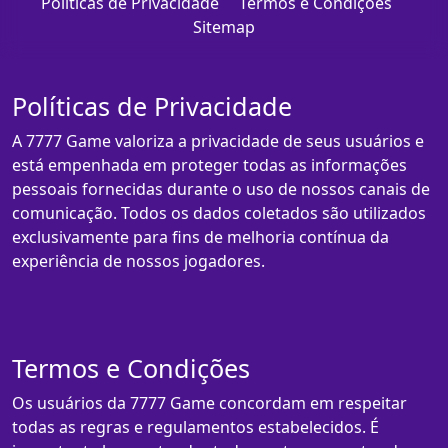
Políticas de Privacidade
Termos e Condições
Sitemap
Políticas de Privacidade
A 7777 Game valoriza a privacidade de seus usuários e
está empenhada em proteger todas as informações
pessoais fornecidas durante o uso de nossos canais de
comunicação. Todos os dados coletados são utilizados
exclusivamente para fins de melhoria contínua da
experiência de nossos jogadores.
Termos e Condições
Os usuários da 7777 Game concordam em respeitar
todas as regras e regulamentos estabelecidos. É