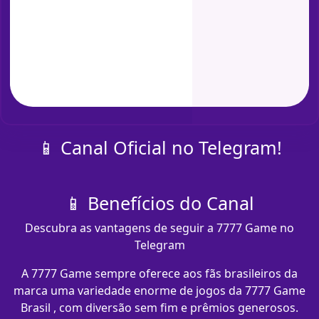
📱 Canal Oficial no Telegram!
📱 Benefícios do Canal
Descubra as vantagens de seguir a 7777 Game no
Telegram
A 7777 Game sempre oferece aos fãs brasileiros da
marca uma variedade enorme de jogos da 7777 Game
Brasil , com diversão sem fim e prêmios generosos.