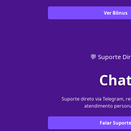
Ver Bônus
💬 Suporte Di
Cha
Suporte direto via Telegram, r
atendimento persona
Falar Suport