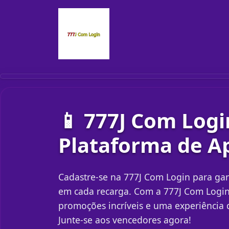
📱 777J Com Log
Plataforma de A
Cadastre-se na 777J Com Login para ga
em cada recarga. Com a 777J Com Login
promoções incríveis e uma experiência d
Junte-se aos vencedores agora!