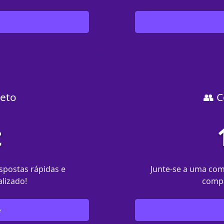
reto
👥 
t
espostas rápidas e
Junte-se a uma com
lizado!
compa
e