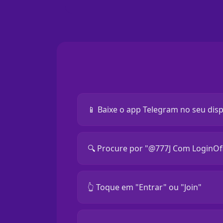
📱 Baixe o app Telegram no seu disp
🔍 Procure por "@777J Com LoginOfi
👆 Toque em "Entrar" ou "Join"