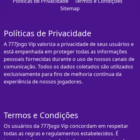
Políticas de Privacidade
Termos e Condições
Sitemap
Políticas de Privacidade
A 777Jogo Vip valoriza a privacidade de seus usuários e
está empenhada em proteger todas as informações
pessoais fornecidas durante o uso de nossos canais de
comunicação. Todos os dados coletados são utilizados
exclusivamente para fins de melhoria contínua da
experiência de nossos jogadores.
Termos e Condições
Os usuários da 777Jogo Vip concordam em respeitar
todas as regras e regulamentos estabelecidos. É