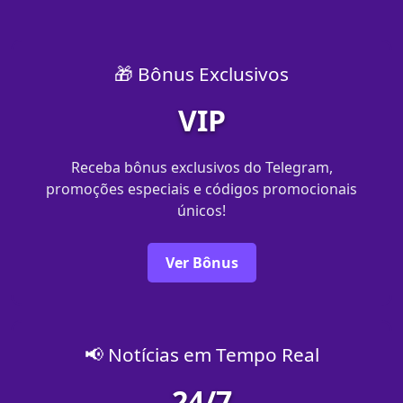
🎁 Bônus Exclusivos
VIP
Receba bônus exclusivos do Telegram,
promoções especiais e códigos promocionais
únicos!
Ver Bônus
📢 Notícias em Tempo Real
24/7