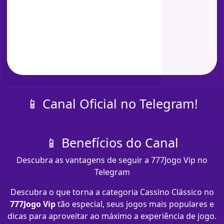
📱 Canal Oficial no Telegram!
📱 Benefícios do Canal
Descubra as vantagens de seguir a 777Jogo Vip no
Telegram
Descubra o que torna a categoria Cassino Clássico no
777Jogo Vip
tão especial, seus jogos mais populares e
dicas para aproveitar ao máximo a experiência de jogo.