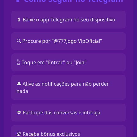
📱 Baixe o app Telegram no seu dispositivo
🔍 Procure por "@777Jogo VipOficial"
👆 Toque em "Entrar" ou "Join"
🔔 Ative as notificações para não perder
nada
💬 Participe das conversas e interaja
🎁 Receba bônus exclusivos