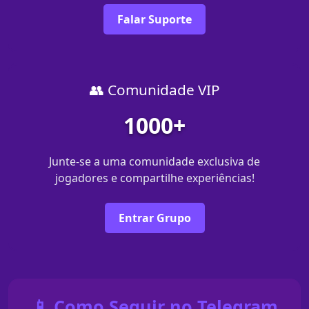
Falar Suporte
👥 Comunidade VIP
1000+
Junte-se a uma comunidade exclusiva de
jogadores e compartilhe experiências!
Entrar Grupo
📱 Como Seguir no Telegram