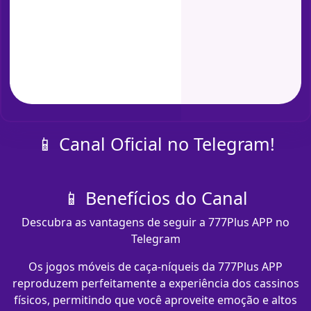
📱 Canal Oficial no Telegram!
📱 Benefícios do Canal
Descubra as vantagens de seguir a 777Plus APP no
Telegram
Os jogos móveis de caça-níqueis da 777Plus APP
reproduzem perfeitamente a experiência dos cassinos
físicos, permitindo que você aproveite emoção e altos