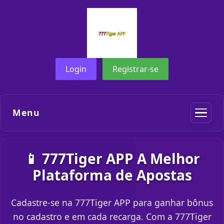
Login
Registrar-se
Menu
📱 777Tiger APP A Melhor
Plataforma de Apostas
Cadastre-se na 777Tiger APP para ganhar bônus
no cadastro e em cada recarga. Com a 777Tiger