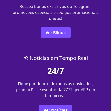
Receba bônus exclusivos do Telegram,
promoções especiais e códigos promocionais
únicos!
Ver Bônus
📢 Notícias em Tempo Real
24/7
Fique por dentro de todas as novidades,
promoções e eventos da 777Tiger APP em
tempo real!
Ver Notícias