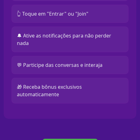
👆 Toque em "Entrar" ou "Join"
🔔 Ative as notificações para não perder
nada
💬 Participe das conversas e interaja
🎁 Receba bônus exclusivos
automaticamente